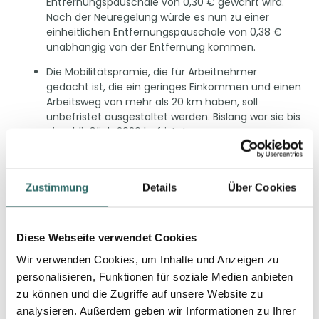
Entfernungspauschale von 0,30 € gewährt wird.
Nach der Neuregelung würde es nun zu einer
einheitlichen Entfernungspauschale von 0,38 €
unabhängig von der Entfernung kommen.
Die Mobilitätsprämie, die für Arbeitnehmer
gedacht ist, die ein geringes Einkommen und einen
Arbeitsweg von mehr als 20 km haben, soll
unbefristet ausgestaltet werden. Bislang war sie bis
einschließlich 2026 befristet.
Der
Umsatzsteuersatz auf Restaurant- und
Verpflegungsdienstleistungen
soll ab 1.1.2026
auf 7 % gesenkt werden; dies betrifft die Umsätze
Zustimmung
Details
Über Cookies
aus dem Verkauf von Speisen (also ohne
Getränkeausschank), unabhängig davon, ob sie im
Restaurant verzehrt oder mitgenommen werden.
Diese Webseite verwendet Cookies
Die sog. Übungsleiterpauschale, die für Ausbilder,
Wir verwenden Cookies, um Inhalte und Anzeigen zu
Erzieher und Betreuer gilt und eine Steuerfreiheit
personalisieren, Funktionen für soziale Medien anbieten
anordnet, soll ab 1.1.2026 von 3.000 € auf 3.300 €
zu können und die Zugriffe auf unsere Website zu
angehoben werden.
analysieren. Außerdem geben wir Informationen zu Ihrer