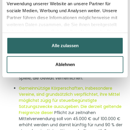
Die sog. Ehrenamtspauschale, die für
Verwendung unserer Website an unsere Partner für
nebenberufliche Tätigkeiten im gemeinnützigen
soziale Medien, Werbung und Analysen weiter. Unsere
Bereich gilt und die ebenfalls eine Steuerfreiheit
Partner führen diese Informationen möglicherweise mit
bestimmt, soll ab 1.1.2026 von 840 € auf 960 €
weiteren Daten zusammen, die Sie ihnen bereitgestellt
erhöht werden.
haben oder die sie im Rahmen Ihrer Nutzung der Dienste
Daneben sind im Gemeinnützigkeitsbereich u. a.
gesammelt haben.
folgende Änderungen geplant:
Alle zulassen
E-Sport, also der Wettkampf in Video- und
Onlinespielen, soll von der Förderung des Sports
Ablehnen
umfasst werden und damit zum gemeinnützigen
Bereich gehören. Nicht einbezogen werden sollen
Spiele, die Gewalt verherrlichen.
Gemeinnützige Körperschaften, insbesondere
Vereine, sind grundsätzlich verpflichtet, ihre Mittel
möglichst zügig für steuerbegünstigte
Satzungszwecke auszugeben. Die derzeit geltende
Freigrenze dieser
Pflicht zur zeitnahen
Mittelverwendung soll von 45.000 € auf 100.000 €
erhöht werden und damit künftig für rund 90 % der