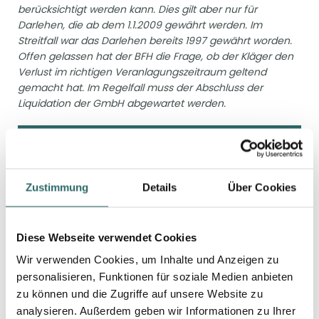
berücksichtigt werden kann. Dies gilt aber nur für
Darlehen, die ab dem 1.1.2009 gewährt werden. Im
Streitfall war das Darlehen bereits 1997 gewährt worden.
Offen gelassen hat der BFH die Frage, ob der Kläger den
Verlust im richtigen Veranlagungszeitraum geltend
gemacht hat. Im Regelfall muss der Abschluss der
Liquidation der GmbH abgewartet werden.
KÖRPERSCHAFTSTEUERLICHE
ORGANSCHAFT UND
Zustimmung
Details
Über Cookies
UNTERJÄHRIGE VERSCHMELZUNG
Im Fall der Verschmelzung von 2
Diese Webseite verwendet Cookies
Kapitalgesellschaften tritt der übernehmende
Rechtsträger (Organträger) hinsichtlich des
Wir verwenden Cookies, um Inhalte und Anzeigen zu
Merkmals der finanziellen Eingliederung auch dann
personalisieren, Funktionen für soziale Medien anbieten
in die Rechtsstellung des übertragenden
zu können und die Zugriffe auf unsere Website zu
Rechtsträgers ein, wenn der
analysieren. Außerdem geben wir Informationen zu Ihrer
umwandlungssteuerliche Übertragungsstichtag