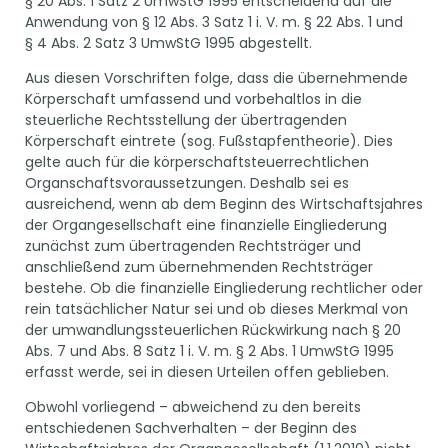
§ 20 Abs. 1 Satz 2 UmwStG 1995 entscheidend auf die
Anwendung von § 12 Abs. 3 Satz 1 i. V. m. § 22 Abs. 1 und
§ 4 Abs. 2 Satz 3 UmwStG 1995 abgestellt.
Aus diesen Vorschriften folge, dass die übernehmende
Körperschaft umfassend und vorbehaltlos in die
steuerliche Rechtsstellung der übertragenden
Körperschaft eintrete (sog. Fußstapfentheorie). Dies
gelte auch für die körperschaftsteuerrechtlichen
Organschaftsvoraussetzungen. Deshalb sei es
ausreichend, wenn ab dem Beginn des Wirtschaftsjahres
der Organgesellschaft eine finanzielle Eingliederung
zunächst zum übertragenden Rechtsträger und
anschließend zum übernehmenden Rechtsträger
bestehe. Ob die finanzielle Eingliederung rechtlicher oder
rein tatsächlicher Natur sei und ob dieses Merkmal von
der umwandlungssteuerlichen Rückwirkung nach § 20
Abs. 7 und Abs. 8 Satz 1 i. V. m. § 2 Abs. 1 UmwStG 1995
erfasst werde, sei in diesen Urteilen offen geblieben.
Obwohl vorliegend – abweichend zu den bereits
entschiedenen Sachverhalten – der Beginn des