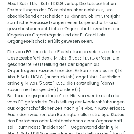
Abs. 1 Satz 1 Nr. 1 Satz 1 KStG vorlag. Die tatsächlichen
Feststellungen des FG reichten aber nicht aus, um
abschließend entscheiden zu können, ob im Streitjahr
sämtliche Voraussetzungen einer körperschaft- und
gewerbesteuerrechtlichen Organschaft zwischen der
Klägerin als Organträgerin und der B-GmbH als
Organgesellschaft erfüllt gewesen seien.
Die vom FG tenorierten Feststellungen seien von dem
Gesetzesbefehl des § 14 Abs. 5 Satz 1 KStG erfasst. Die
gesonderte Feststellung des der Klägerin als
Organträgerin zuzurechnenden Einkommens sei in § 14
Abs. 5 Satz 1 KStG (ausdrücklich) angeführt. Zusätzlich
ordne § 14 Abs. 5 Satz 1 KStG die Feststellung "damit
zusammenhängende(r) andere(r)
Besteuerungsgrundlagen" an. Hiervon werde auch die
vom FG geforderte Feststellung der Minderabführungen
aus organschaftlicher Zeit nach § 14 Abs. 4 KStG erfasst.
Auch der zwischen den Beteiligten allein streitige Status
des Bestehens oder Nichtbestehens einer Organschaft
sei – zumindest "incidenter" – Gegenstand der in § 14
Abs. 5 Satz 1 KStG angeordneten Feststellung der "damit"