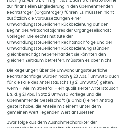
nach § 12 Abs. 3 i. V. m. § 4 Abs. 2 Satz 3 UmwStG könne
zur finanziellen Eingliederung in den übernehmenden
Rechtsträger (Organträger) führen. Es müssten nicht
zusätzlich die Voraussetzungen einer
umwandlungssteuerlichen Rückbeziehung auf den
Beginn des Wirtschaftsjahres der Organgesellschaft
vorliegen. Die Rechtsinstitute der
umwandlungssteuerlichen Rechtsnachfolge und der
umwandlungssteuerlichen Rückbeziehung stünden
gleichberechtigt nebeneinander; sie könnten den
gleichen Zeitraum betreffen, müssten es aber nicht.
Die Regelungen über die umwandlungssteuerliche
Rechtsnachfolge würden nach § 23 Abs. 1 UmwStG auch
für die Fälle des Anteilstauschs (§ 21 UmwStG) gelten,
wenn – wie im Streitfall – ein qualifizierter Anteilstausch
i. S. d. § 21 Abs. 1 Satz 2 UmwStG vorliege und die
übernehmende Gesellschaft (B GmbH) einen Antrag
gestellt habe, die Anteile mit einem unter dem
gemeinen Wert liegenden Wert anzusetzen.
Zwar folge aus dem Ausnahmecharakter der