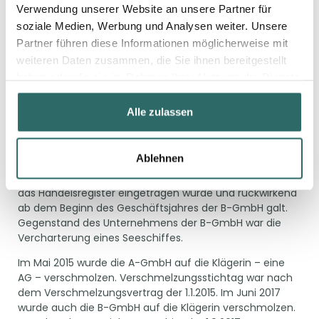
nicht auf den Beginn des Wirtschaftsjahres der
Verwendung unserer Website an unsere Partner für
Organgesellschaft zurückbezogen wird. Dies gilt
soziale Medien, Werbung und Analysen weiter. Unsere
auch für das Merkmal der Zuordnung der
Partner führen diese Informationen möglicherweise mit
Beteiligung an der Organgesellschaft zu einer
weiteren Daten zusammen, die Sie ihnen bereitgestellt
inländischen Betriebsstätte des Organträgers.
haben oder die sie im Rahmen Ihrer Nutzung der Dienste
Hintergrund
gesammelt haben.
Alle zulassen
Die A-GmbH, deren Wirtschaftsjahr dem Kalenderjahr
entsprach, gründete im August 2014 u. a. die B-GmbH,
deren Wirtschaftsjahr vom 1.09. bis 31.8. lief. Im Februar
Ablehnen
2015 schloss die A-GmbH mit der B-GmbH einen
Ergebnisabführungsvertrag (EAV), der im März 2015 in
das Handelsregister eingetragen wurde und rückwirkend
ab dem Beginn des Geschäftsjahres der B-GmbH galt.
Gegenstand des Unternehmens der B-GmbH war die
Vercharterung eines Seeschiffes.
Im Mai 2015 wurde die A-GmbH auf die Klägerin – eine
AG – verschmolzen. Verschmelzungsstichtag war nach
dem Verschmelzungsvertrag der 1.1.2015. Im Juni 2017
wurde auch die B-GmbH auf die Klägerin verschmolzen.