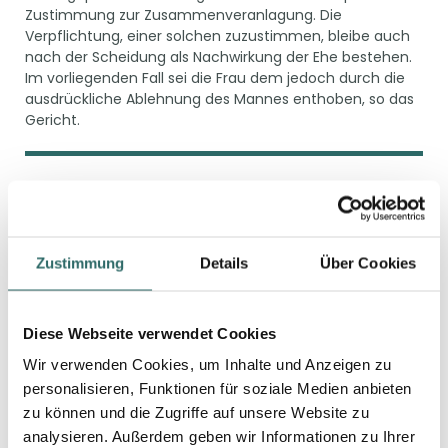
Zustimmung zur Zusammenveranlagung. Die
Verpflichtung, einer solchen zuzustimmen, bleibe auch
nach der Scheidung als Nachwirkung der Ehe bestehen.
Im vorliegenden Fall sei die Frau dem jedoch durch die
ausdrückliche Ablehnung des Mannes enthoben, so das
Gericht.
GETRENNT LEBENDE ELTERN: ZU
WELCHEM HAUSHALT GEHÖRT EIN
VOLLJÄHRIGES KIND?
Zustimmung
Details
Über Cookies
Ein Kind ist in den Haushalt des Elternteils
aufgenommen, bei dem es wohnt, versorgt und
betreut wird, sodass es sich in der Obhut dieses
Diese Webseite verwendet Cookies
Elternteils befindet. Bei Aufenthalten eines Kindes
Wir verwenden Cookies, um Inhalte und Anzeigen zu
sowohl in dem Haushalt des einen wie auch des
personalisieren, Funktionen für soziale Medien anbieten
anderen Berechtigten ist darauf abzustellen, wo
zu können und die Zugriffe auf unsere Website zu
sich das Kind überwiegend aufhält und wo es
seinen Lebensmittelpunkt hat.
analysieren. Außerdem geben wir Informationen zu Ihrer