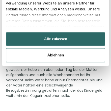
Verwendung unserer Website an unsere Partner für
soziale Medien, Werbung und Analysen weiter. Unsere
Hintergrund
Partner führen diese Informationen möglicherweise mit
weiteren Daten zusammen, die Sie ihnen bereitgestellt
Die Klägerin beantragt für September 2019 bis März 2020
haben oder die sie im Rahmen Ihrer Nutzung der Dienste
Kindergeld für ihren im Jahr 2000 geborenen Sohn. Die
gesammelt haben.
Familienkasse hatte für diesen Zeitraum das Kindergeld
zurückgefordert, da der Sohn in diesem Zeitraum im
Alle zulassen
Haushalt des Kindsvaters aufgenommen gewesen sei,
der deshalb einen vorrangigen Anspruch auf Kindergeld
habe. Mit ihrer Klage trägt die Klägerin vor, der Sohn sei
Ablehnen
vom September 2019 bis März 2020 zwar
einwohnermelderechtlich beim Vater gemeldet
gewesen, er habe sich aber jeden Tag bei der Mutter
aufgehalten und auch alle Wochenenden bei ihr
verbracht. Beim Vater habe er nur übernachtet. Sie und
der Vater hätten eine stillschweigende
Bezugsbestimmung getroffen, nach der das Kindergeld
weiterhin der Klägerin zustehen solle.