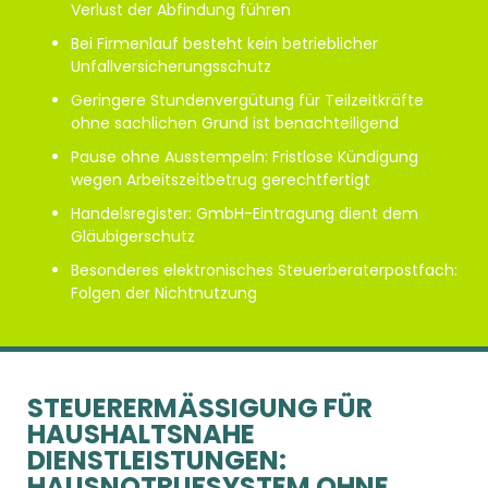
Verlust der Abfindung führen
Bei Firmenlauf besteht kein betrieblicher
Unfallversicherungsschutz
Geringere Stundenvergütung für Teilzeitkräfte
ohne sachlichen Grund ist benachteiligend
Pause ohne Ausstempeln: Fristlose Kündigung
wegen Arbeitszeitbetrug gerechtfertigt
Handelsregister: GmbH-Eintragung dient dem
Gläubigerschutz
Besonderes elektronisches Steuerberaterpostfach:
Folgen der Nichtnutzung
STEUERERMÄSSIGUNG FÜR H
AUSHALTSNAHE D
IENSTLEISTUNGEN: H
AUSNOTRUFSYSTEM OHNE S