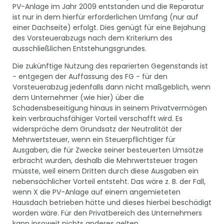
PV-Anlage im Jahr 2009 entstanden und die Reparatur
ist nur in dem hierfür erforderlichen Umfang (nur auf
einer Dachseite) erfolgt. Dies genügt für eine Bejahung
des Vorsteuerabzugs nach dem Kriterium des
ausschließlichen Entstehungsgrundes.
Die zukünftige Nutzung des reparierten Gegenstands ist
- entgegen der Auffassung des FG - für den
Vorsteuerabzug jedenfalls dann nicht maßgeblich, wenn
dem Unternehmer (wie hier) über die
Schadensbeseitigung hinaus in seinem Privatvermögen
kein verbrauchsfähiger Vorteil verschafft wird. Es
widerspräche dem Grundsatz der Neutralität der
Mehrwertsteuer, wenn ein Steuerpflichtiger für
Ausgaben, die für Zwecke seiner besteuerten Umsätze
erbracht wurden, deshalb die Mehrwertsteuer tragen
müsste, weil einem Dritten durch diese Ausgaben ein
nebensächlicher Vorteil entsteht. Das wäre z. B. der Fall,
wenn X die PV-Anlage auf einem angemieteten
Hausdach betrieben hätte und dieses hierbei beschädigt
worden wäre. Für den Privatbereich des Unternehmers
kann insoweit nichts anderes gelten.