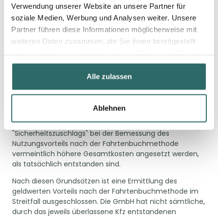
anderen, dass die durch Belege nachzuweisenden
Verwendung unserer Website an unsere Partner für
Kosten die durch das Kfz insgesamt entstehenden
soziale Medien, Werbung und Analysen weiter. Unsere
Aufwendungen umfassen. Erforderlich ist damit zum
Partner führen diese Informationen möglicherweise mit
einen die vollständige Dokumentation der Fahrtstrecken
weiteren Daten zusammen, die Sie ihnen bereitgestellt
mittels Fahrtenbuch und zum anderen die belegmäßige
haben oder die sie im Rahmen Ihrer Nutzung der Dienste
Erfassung der gesamten Kfz-Aufwendungen.
gesammelt haben.
Ausgehend vom Gesetzeswortlaut ist eine
Alle zulassen
(Teil-)Schätzung von belegmäßig nicht erfassten
Kosten der überlassenen Fahrzeuge ausgeschlossen.
Das gilt – entgegen der Auffassung der GmbH – selbst
Ablehnen
dann, wenn aufgrund der gewählten
Schätzungsgrundlagen oder eines
"Sicherheitszuschlags" bei der Bemessung des
Nutzungsvorteils nach der Fahrtenbuchmethode
vermeintlich höhere Gesamtkosten angesetzt werden,
als tatsächlich entstanden sind.
Nach diesen Grundsätzen ist eine Ermittlung des
geldwerten Vorteils nach der Fahrtenbuchmethode im
Streitfall ausgeschlossen. Die GmbH hat nicht sämtliche,
durch das jeweils überlassene Kfz entstandenen