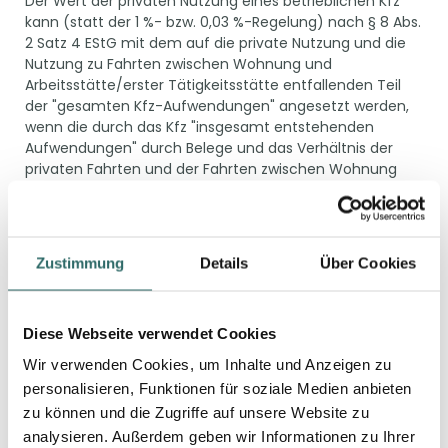
Der Wert der privaten Nutzung eines betrieblichen Kfz
kann (statt der 1 %- bzw. 0,03 %-Regelung) nach § 8 Abs.
2 Satz 4 EStG mit dem auf die private Nutzung und die
Nutzung zu Fahrten zwischen Wohnung und
Arbeitsstätte/erster Tätigkeitsstätte entfallenden Teil
der "gesamten Kfz-Aufwendungen" angesetzt werden,
wenn die durch das Kfz "insgesamt entstehenden
Aufwendungen" durch Belege und das Verhältnis der
privaten Fahrten und der Fahrten zwischen Wohnung
und Arbeitsstätte bzw. erster Tätigkeitsstätte zu den
übrigen Fahrten durch ein ordnungsgemäßes
Fahrtenbuch nachgewiesen werden.
Zustimmung
Details
Über Cookies
Nach dem Gesetzeswortlaut ist somit die
Fahrtenbuchmethode nicht schon dann anzuwenden,
wenn ein ordnungsgemäßes Fahrtenbuch vorgelegt
wird, das das Verhältnis der privaten Fahrten (und der
Diese Webseite verwendet Cookies
Fahrten zwischen Wohnung und Arbeitsstätte/erster
Wir verwenden Cookies, um Inhalte und Anzeigen zu
Tätigkeitsstätte) zu den übrigen Fahrten nachweist.
personalisieren, Funktionen für soziale Medien anbieten
Denn § 8 Abs. 2 Satz 4 EStG setzt zudem voraus, dass
zu können und die Zugriffe auf unsere Website zu
zum einen der Wert der Privatnutzung als Teil der
gesamten Kfz-Aufwendungen angesetzt wird und zum
analysieren. Außerdem geben wir Informationen zu Ihrer